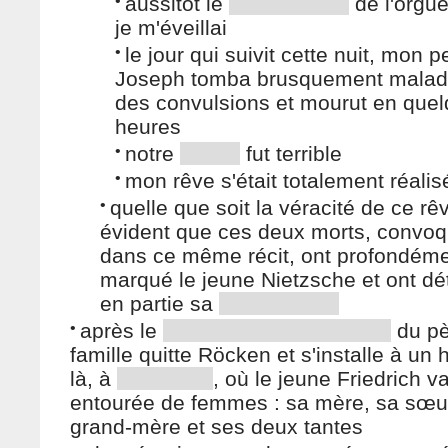
•
aussitôt le
de l'orgue
je m'éveillai
•
le jour qui suivit cette nuit, mon pe
Joseph tomba brusquement malade,
des convulsions et mourut en que
heures
•
notre
fut terrible
•
mon rêve s'était totalement réalis
•
quelle que soit la véracité de ce rêve
évident que ces deux morts, convo
dans ce même récit, ont profondém
marqué le jeune Nietzsche et ont d
en partie sa
•
après le
du pè
famille quitte Röcken et s'installe à un
là, à
, où le jeune Friedrich va
entourée de femmes : sa mère, sa sœu
grand-mère et ses deux tantes