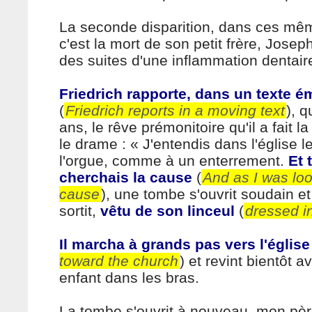
La seconde disparition, dans ces mê
c'est la mort de son petit frère, Joseph
des suites d'une inflammation dentair
Friedrich rapporte, dans un texte 
(
Friedrich reports in a moving text
), q
ans, le rêve prémonitoire qu'il a fait l
le drame : « J'entendis dans l'église l
l'orgue, comme à un enterrement.
Et 
cherchais la cause
(
And as I was loo
cause
), une tombe s'ouvrit soudain e
sortit,
vêtu de son linceul
(
dressed i
Il marcha à grands pas vers l'église
toward the church
) et revint bientôt a
enfant dans les bras.
La tombe s'ouvrit à nouveau, mon pèr