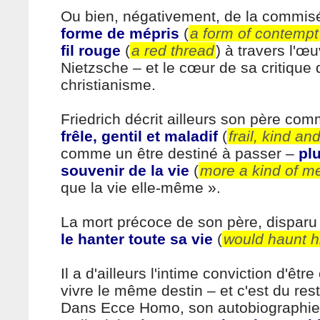
Ou bien, négativement, de la commis
forme de mépris
(
a form of contempt
fil rouge
(
a red thread
) à travers l'œ
Nietzsche – et le cœur de sa critique 
christianisme.
Friedrich décrit ailleurs son père com
frêle, gentil et maladif
(
frail, kind an
comme un être destiné à passer –
pl
souvenir de la vie
(
more a kind of me
que la vie elle-même ».
La mort précoce de son père, disparu
le hanter toute sa vie
(
would haunt hi
Il a d'ailleurs l'intime conviction d'êt
vivre le même destin – et c'est du res
Dans Ecce Homo, son autobiographie,