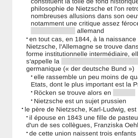
constituent la toile de fond historiqu
philosophie de Nietzsche et l'on ret
nombreuses allusions dans son oeu
notamment une critique assez féroc
allemand
•
en tout cas, en 1844, à la naissance
Nietzsche, l'Allemagne se trouve dan
forme institutionnelle intermédiaire, el
s'appelle la
germanique (« der deutsche Bund »)
•
elle rassemble un peu moins de qu
Etats, dont le plus important est la 
•
Röcken se trouve alors en
•
Nietzsche est un sujet prussien
•
le père de Nietzsche, Karl-Ludwig, es
•
il épouse en 1843 une fille de pasteur,
d'un de ses collègues, Franziska Oeh
•
de cette union naissent trois enfants 