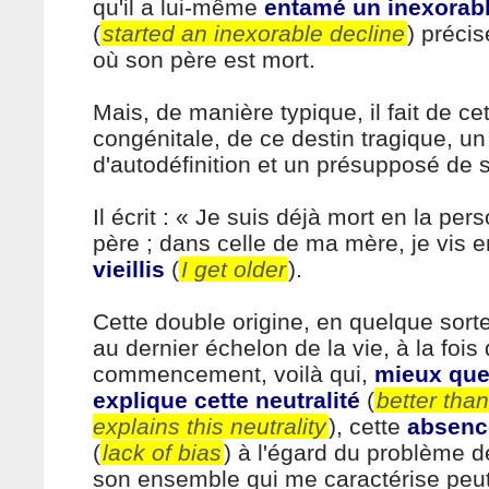
qu'il a lui-même
entamé un inexorabl
(
started an inexorable decline
) préci
où son père est mort.
Mais, de manière typique, il fait de cet
congénitale, de ce destin tragique, u
d'autodéfinition et un présupposé de 
Il écrit : « Je suis déjà mort en la p
père ; dans celle de ma mère, je vis 
vieillis
(
I get older
).
Cette double origine, en quelque sort
au dernier échelon de la vie, à la fois
commencement, voilà qui,
mieux que
explique cette neutralité
(
better tha
explains this neutrality
), cette
absence
(
lack of bias
) à l'égard du problème d
son ensemble qui me caractérise peut