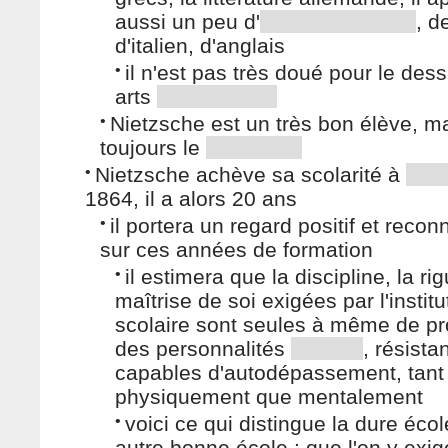
aussi un peu d'
, d
d'italien, d'anglais
•
il n'est pas très doué pour le dess
arts
•
Nietzsche est un très bon élève, m
toujours le
•
Nietzsche achève sa scolarité à
1864, il a alors 20 ans
•
il portera un regard positif et recon
sur ces années de formation
•
il estimera que la discipline, la rig
maîtrise de soi exigées par l'institu
scolaire sont seules à même de pr
des personnalités
, résista
capables d'autodépassement, tant
physiquement que mentalement
•
voici ce qui distingue la dure écol
autre bonne école : que l'on y exig