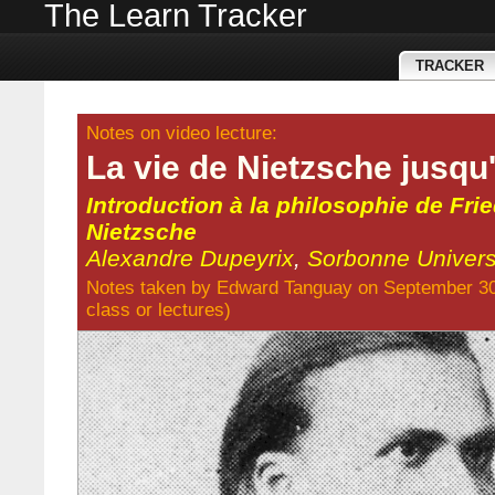
The Learn Tracker
TRACKER
Notes on video lecture:
La vie de Nietzsche jusqu
Introduction à la philosophie de Frie
Nietzsche
Alexandre Dupeyrix
,
Sorbonne Univers
Notes taken by
Edward Tanguay
on September 30
class
or
lectures
)